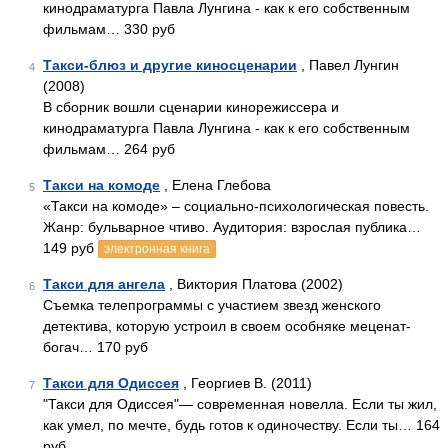
кинодраматурга Павла Лунгина - как к его собственным
фильмам… 330 руб
Такси-блюз и другие киносценарии
, Павел Лунгин
4
(2008)
В сборник вошли сценарии кинорежиссера и
кинодраматурга Павла Лунгина - как к его собственным
фильмам… 264 руб
Такси на комоде
, Елена Глебова
5
«Такси на комоде» – социально-психологическая повесть.
Жанр: бульварное чтиво. Аудитория: взрослая публика…
149 руб
электронная книга
Такси для ангела
, Виктория Платова (2002)
6
Съемка телепрограммы с участием звезд женского
детектива, которую устроил в своем особняке меценат-
богач… 170 руб
Такси для Одиссея
, Георгиев В. (2011)
7
"Такси для Одиссея"— современная новелла. Если ты жил,
как умел, по мечте, будь готов к одиночеству. Если ты… 164
руб