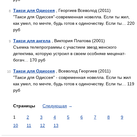
Такси для Одиссея
, Георгиев Всеволод (2011)
8
"Такси для Одиссея"-современная новелла. Если ты жил,
как умел, по мечте, будь готов к одиночеству. Если ты… 220
руб
Такси для ангела
, Виктория Платова (2001)
9
Съемка телепрограммы с участием звезд женского
детектива, которую устроил в своем особняке меценат-
богач… 170 руб
Такси для Одиссея
, Всеволод Георгиев (2011)
10
"Такси для Одиссея" - современная новелла. Если ты жил
как умел, по мечте, будь готов к одиночеству. Если ты… 119
руб
Страницы
Следующая
→
1
2
3
4
5
6
7
8
9
10
11
12
13