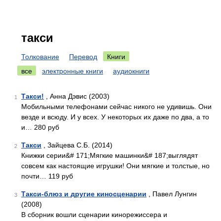
такси
Толкование
Перевод
Книги
все
электронные книги
аудиокниги
Такси!
, Анна Дэвис (2003)
1
Мобильными телефонами сейчас никого не удивишь. Они
везде и всюду. И у всех. У некоторых их даже по два, а то
и… 280 руб
Такси
, Зайцева С.Б. (2014)
2
Книжки серии&# 171;Мягкие машинки&# 187;выглядят
совсем как настоящие игрушки! Они мягкие и толстые, но
почти… 119 руб
Такси-блюз и другие киносценарии
, Павел Лунгин
3
(2008)
В сборник вошли сценарии кинорежиссера и